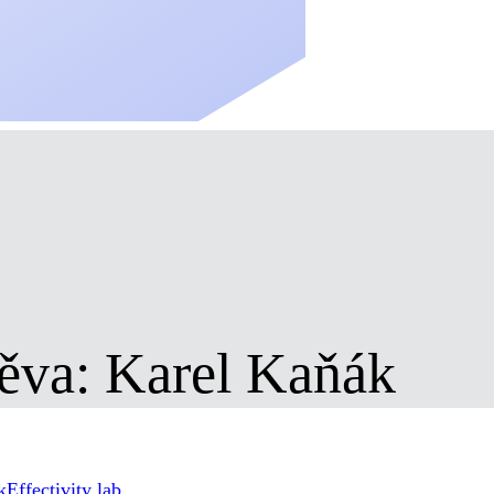
ěva: Karel Kaňák
k
Effectivity lab