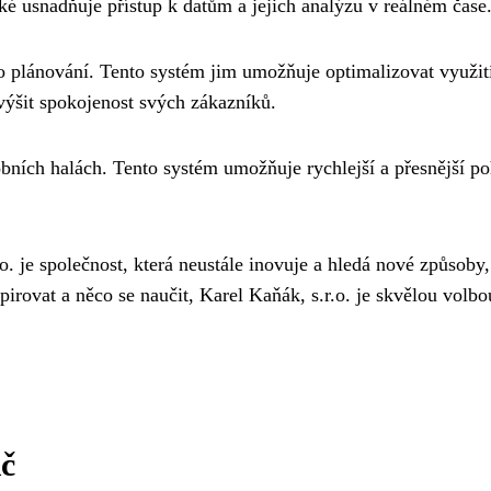
aké usnadňuje přístup k datům a jejich analýzu v reálném čase
o plánování. Tento systém jim umožňuje optimalizovat využití
výšit spokojenost svých zákazníků.
bních halách. Tento systém umožňuje rychlejší a přesnější p
. je společnost, která neustále inovuje a hledá nové způsoby, 
pirovat a něco se naučit, Karel Kaňák, s.r.o. je skvělou volb
č