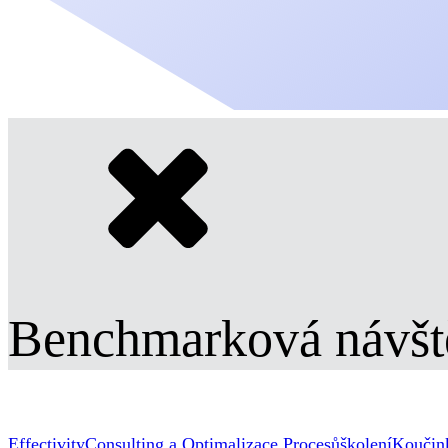
Benchmarková návšt
Effectivity
Consulting a Optimalizace Procesů
školení
Koučin