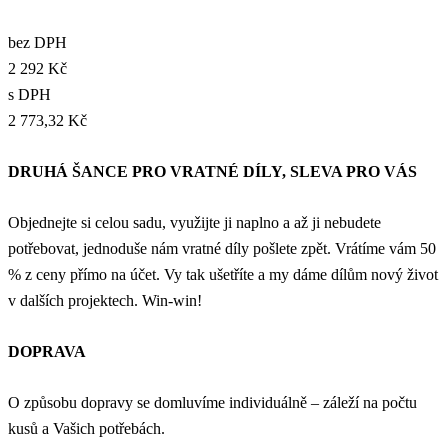
bez DPH
2 292 Kč
s DPH
2 773,32 Kč
DRUHÁ ŠANCE PRO VRATNÉ DÍLY, SLEVA PRO VÁS
Objednejte si celou sadu, využijte ji naplno a až ji nebudete
potřebovat, jednoduše nám vratné díly pošlete zpět. Vrátíme vám 50
% z ceny přímo na účet. Vy tak ušetříte a my dáme dílům nový život
v dalších projektech. Win-win!
DOPRAVA
O způsobu dopravy se domluvíme individuálně – záleží na počtu
kusů a Vašich potřebách.