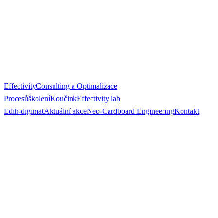
Effectivity
Consulting a Optimalizace
Procesů
školení
Koučink
Effectivity lab
Edih-digimat
Aktuální akce
Neo-Cardboard Engineering
Kontakt