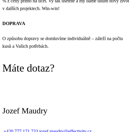
% z ceny přímo na účet. Vy tak ušetříte a my dáme dílům nový život
v dalších projektech. Win-win!
DOPRAVA
O způsobu dopravy se domluvíme individuálně – záleží na počtu
kusů a Vašich potřebách.
Máte dotaz?
Jozef Maudry
+420 777 171 733
jozef.maudry@effectivity.cz