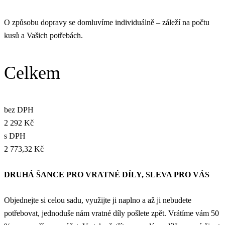
O způsobu dopravy se domluvíme individuálně – záleží na počtu
kusů a Vašich potřebách.
Celkem
bez DPH
2 292 Kč
s DPH
2 773,32 Kč
DRUHÁ ŠANCE PRO VRATNÉ DÍLY, SLEVA PRO VÁS
Objednejte si celou sadu, využijte ji naplno a až ji nebudete
potřebovat, jednoduše nám vratné díly pošlete zpět. Vrátíme vám 50